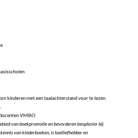
ie
basisscholen
om kinderen met een taalachterstand voor te lezen.
.
or docenten VMBO
t gebied van boekpromotie en bevorderen leesplezier bij
 kennis van kinderboeken, is taalliefhebber en