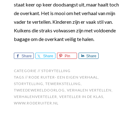
staat keer op keer doodsangst uit, maar haalt toch
de overkant. Het is mooi om het verhaal van mijn
vader te vertellen. Kinderen zijn er vaak stil van.
Kuikens die straks volwassen zijn met voldoende
bagage om de overkant veilig te halen.
Share
Share
Pin
Share
CATEGORIE //
STORYTELLING
TAGS //
RODE RUITER- EEN EIGEN VERHAAL
,
STORYTELLING
,
TEWERKSTELLING
,
TWEEDEWERELDOORLOG
,
VERHALEN VERTELLEN
,
VERHALENVERTELLER
,
VERTELLER IN DE KLAS
,
WWW.RODERUITER.NL