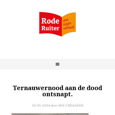
Ternauwernood aan de dood
ontsnapt.
13.05.2026
door
IRIS
//
REAGEER