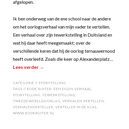
afgelopen.
Ik ben onderweg van de ene school naar de andere
om het oorlogsverhaal van mijn vader te vertellen.
Een verhaal over zijn tewerkstelling in Duitsland en
wat hij daar heeft meegemaakt; over de
verschillende keren dat hij de oorlog ternauwernood
heeft overleefd. Zoals die keer op Alexanderplatz…
Lees verder →
CATEGORIE //
STORYTELLING
TAGS //
RODE RUITER- EEN EIGEN VERHAAL
,
STORYTELLING
,
TEWERKSTELLING
,
TWEEDEWERELDOORLOG
,
VERHALEN VERTELLEN
,
VERHALENVERTELLER
,
VERTELLER IN DE KLAS
,
WWW.RODERUITER.NL