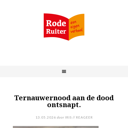
Ternauwernood aan de dood
ontsnapt.
13.05.2026
door
IRIS
//
REAGEER