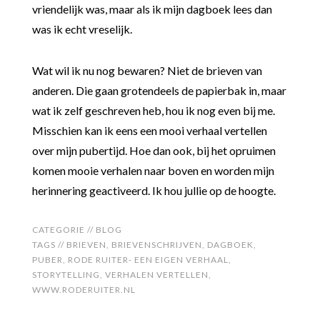
vriendelijk was, maar als ik mijn dagboek lees dan
was ik echt vreselijk.
Wat wil ik nu nog bewaren? Niet de brieven van
anderen. Die gaan grotendeels de papierbak in, maar
wat ik zelf geschreven heb, hou ik nog even bij me.
Misschien kan ik eens een mooi verhaal vertellen
over mijn pubertijd. Hoe dan ook, bij het opruimen
komen mooie verhalen naar boven en worden mijn
herinnering geactiveerd. Ik hou jullie op de hoogte.
CATEGORIE //
BLOG
TAGS //
BRIEVEN
,
BRIEVENSCHRIJVEN
,
DAGBOEK
,
PUBER
,
RODE RUITER- EEN EIGEN VERHAAL
,
STORYTELLING
,
VERHALEN VERTELLEN
,
WWW.RODERUITER.NL