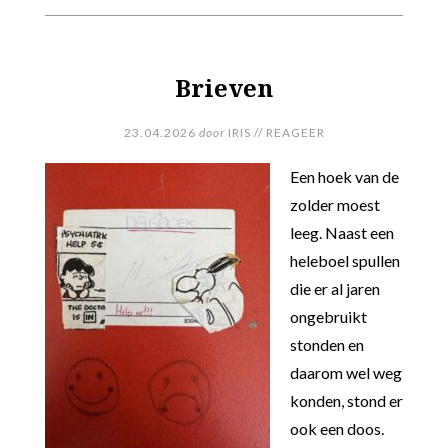
Brieven
23.04.2026
door
IRIS
//
REAGEER
Een hoek van de
zolder moest
leeg. Naast een
heleboel spullen
die er al jaren
ongebruikt
stonden en
daarom wel weg
konden, stond er
ook een doos.