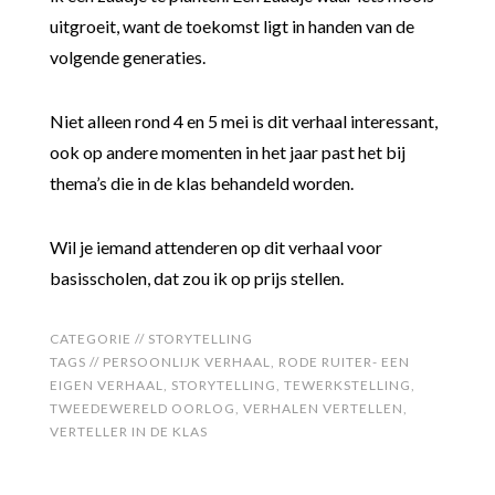
uitgroeit, want de toekomst ligt in handen van de
volgende generaties.
Niet alleen rond 4 en 5 mei is dit verhaal interessant,
ook op andere momenten in het jaar past het bij
thema’s die in de klas behandeld worden.
Wil je iemand attenderen op dit verhaal voor
basisscholen, dat zou ik op prijs stellen.
CATEGORIE //
STORYTELLING
TAGS //
PERSOONLIJK VERHAAL
,
RODE RUITER- EEN
EIGEN VERHAAL
,
STORYTELLING
,
TEWERKSTELLING
,
TWEEDEWERELD OORLOG
,
VERHALEN VERTELLEN
,
VERTELLER IN DE KLAS