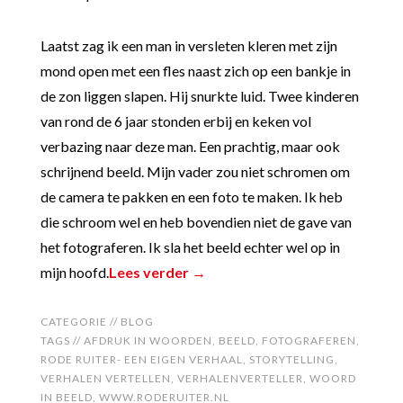
Laatst zag ik een man in versleten kleren met zijn
mond open met een fles naast zich op een bankje in
de zon liggen slapen. Hij snurkte luid. Twee kinderen
van rond de 6 jaar stonden erbij en keken vol
verbazing naar deze man. Een prachtig, maar ook
schrijnend beeld. Mijn vader zou niet schromen om
de camera te pakken en een foto te maken. Ik heb
die schroom wel en heb bovendien niet de gave van
het fotograferen. Ik sla het beeld echter wel op in
mijn hoofd.
Lees verder →
CATEGORIE //
BLOG
TAGS //
AFDRUK IN WOORDEN
,
BEELD
,
FOTOGRAFEREN
,
RODE RUITER- EEN EIGEN VERHAAL
,
STORYTELLING
,
VERHALEN VERTELLEN
,
VERHALENVERTELLER
,
WOORD
IN BEELD
,
WWW.RODERUITER.NL