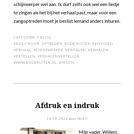
schijnwerper wel aan. Ik durf zelfs ook wel een liedje
te zingen als het bij het verhaal past, maar voor een
zangoptreden moet je beslist iemand anders inhuren.
CATEGORIE //
BLOG
TAGS //
KOOR
,
OPTREDEN
,
RODE RUITER- EEN EIGEN
VERHAAL
,
SCHIJNWERPER
,
VERHALEN
,
VERHALEN
VERTELLEN
,
VERHALENVERTELLER
,
WWW.RODERUITER.NL
,
ZINGEN
Afdruk en indruk
14.09.2022
door
IRIS
//
Mijn vader, Willem,