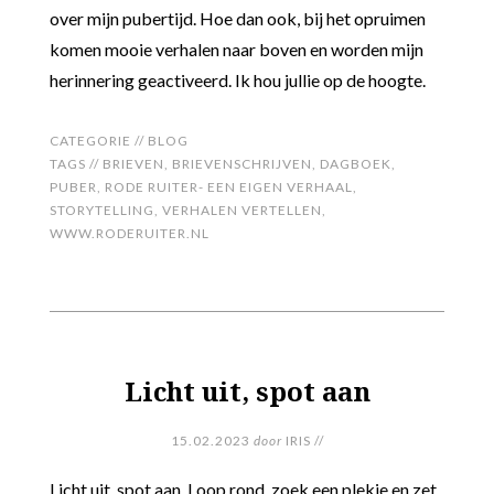
over mijn pubertijd. Hoe dan ook, bij het opruimen
komen mooie verhalen naar boven en worden mijn
herinnering geactiveerd. Ik hou jullie op de hoogte.
CATEGORIE //
BLOG
TAGS //
BRIEVEN
,
BRIEVENSCHRIJVEN
,
DAGBOEK
,
PUBER
,
RODE RUITER- EEN EIGEN VERHAAL
,
STORYTELLING
,
VERHALEN VERTELLEN
,
WWW.RODERUITER.NL
Licht uit, spot aan
15.02.2023
door
IRIS
//
Licht uit, spot aan. Loop rond, zoek een plekje en zet