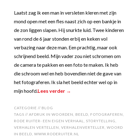
Laatst zag ik een man in versleten kleren met zijn
mond open met een fles naast zich op een bankje in
de zon liggen slapen. Hij snurkte luid. Twee kinderen
van rond de 6 jaar stonden erbij en keken vol
verbazing naar deze man. Een prachtig, maar ook
schrijnend beeld. Mijn vader zou niet schromen om
de camera te pakken en een foto te maken. Ik heb
die schroom wel en heb bovendien niet de gave van
het fotograferen. Ik sla het beeld echter wel op in
mijn hoofd.
Lees verder →
CATEGORIE //
BLOG
TAGS //
AFDRUK IN WOORDEN
,
BEELD
,
FOTOGRAFEREN
,
RODE RUITER- EEN EIGEN VERHAAL
,
STORYTELLING
,
VERHALEN VERTELLEN
,
VERHALENVERTELLER
,
WOORD
IN BEELD
,
WWW.RODERUITER.NL