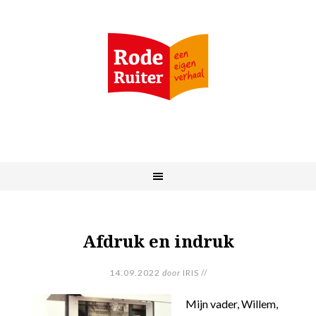
Afdruk en indruk
14.09.2022
door
IRIS
//
Mijn vader, Willem,