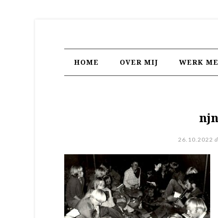
HOME
OVER MIJ
WERK ME
nj
26.10.2022
d