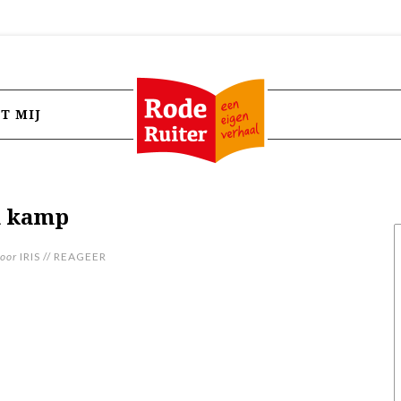
T MIJ
n kamp
oor
IRIS
//
REAGEER