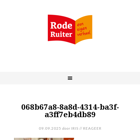
068b67a8-8a8d-4314-ba3f-
a3ff7eb4db89
09.09.2025
door
IRIS
//
REAGEER