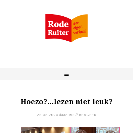
Hoezo?…lezen niet leuk?
22.02.2020
door
IRIS
//
REAGEER