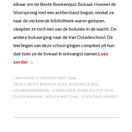
elkaar om de Beste Boekenquiz Bokaal. Hoewel de
Voorsprong met een achterstand begon, omdat ze
naar de verkeerde bibliotheek waren gelopen,
sleepten ze toch een van de bokalen in de wacht. De
andere bokaal ging naar de Van Ostadeschool. De
leerlingen van deze school gingen compleet uit hun
dak toen ze de bokaal in ontvangst namen.
Lees
verder →
CATEGORIE //
CREATIEF MET TAAL
TAGS //
BESTE BOEKEN QUIZ
,
BOEKEN LEZEN
,
LEESBEVORDERING
,
LEESPLEZIER
,
RODE RUITER- EEN
EIGEN VERHAAL
,
SPELEN MET TAAL
,
STICHTING AANZET