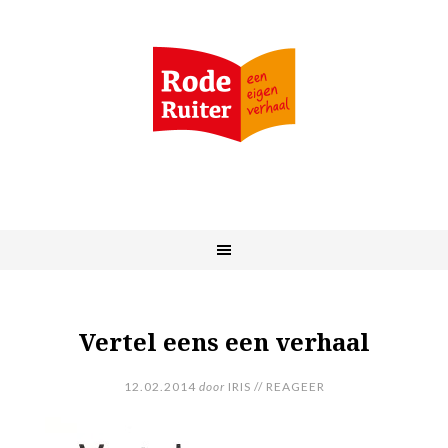
Vertel eens een verhaal
12.02.2014
door
IRIS
//
REAGEER