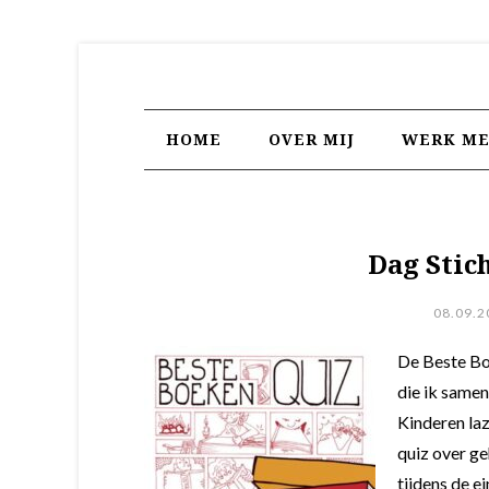
HOME
OVER MIJ
WERK ME
Dag Stic
08.09.2
De Beste Boe
die ik samen
Kinderen laz
quiz over g
tijdens de e