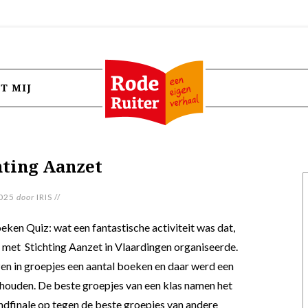
T MIJ
hting Aanzet
025
door
IRIS
//
ken Quiz: wat een fantastische activiteit was dat,
 met Stichting Aanzet in Vlaardingen organiseerde.
en in groepjes een aantal boeken en daar werd een
ehouden. De beste groepjes van een klas namen het
indfinale op tegen de beste groepjes van andere