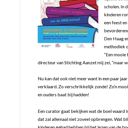
scholen. In 
kinderen ron
een feest en
bevorderende
Den Haag en
methodiek o
“Een mooie b
directeur van Stichting Aanzet mij zei, “maar 
Nu kan dat ook niet meer want in een paar jaar 
verklaard. Zo verschrikkelijk zonde! Zo’n moo
en ouders baat bij hadden!
Een curator gaat bekijken wat de boel waard is
dat zal allemaal niet zoveel opbrengen. Wat bli
kinderen gehad hebben bij het lezen van de boe