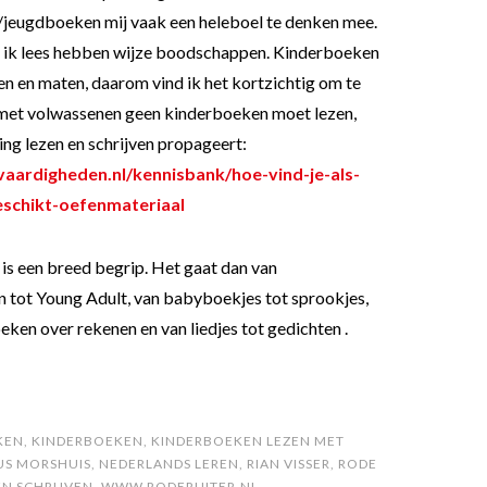
jeugdboeken mij vaak een heleboel te denken mee.
 ik lees hebben wijze boodschappen. Kinderboeken
rten en maten, daarom vind ik het kortzichtig om te
 met volwassenen geen kinderboeken moet lezen,
ting lezen en schrijven propageert:
svaardigheden.nl/kennisbank/hoe-vind-je-als-
geschikt-oefenmateriaal
is een breed begrip. Het gaat dan van
 tot Young Adult, van babyboekjes tot sprookjes,
ken over rekenen en van liedjes tot gedichten .
KEN
,
KINDERBOEKEN
,
KINDERBOEKEN LEZEN MET
S MORSHUIS
,
NEDERLANDS LEREN
,
RIAN VISSER
,
RODE
EN SCHRIJVEN
,
WWW.RODERUITER.NL