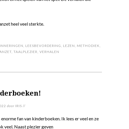
nzet heel veel sterkte.
INNERINGEN
,
LEESBEVORDERING
,
LEZEN
,
METHODIEK
,
AANZET
,
TAALPLEZIER
,
VERHALEN
nderboeken!
022
door
IRIS
//
n enorme fan van kinderboeken. Ik lees er veel en ze
k veel. Naast plezier geven