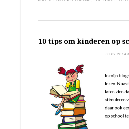
10 tips om kinderen op sc
03.02.2014
d
In mijn blog
lezen. Naast
laten zien da
stimuleren v
daar ook een
op school te