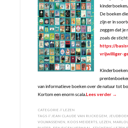
kinderboeken/
De boeken die
zijn er in soo
zeggen dat je
zoals de stich
https://basi
vrijwilliger-
Kinderboeken 
prentenboeken
van informatieve boeken over de natuur tot boe
Kortom een enorm scala.
Lees verder →
CATEGORIE //
LEZEN
TAGS //
JEAN CLAUDE VAN RIJCKEGEM
,
JEUDBOE
VOLWASSENEN
,
KOOS MEIDERTS
,
LEZEN
,
MARLOU
RUITER- EEN EIGEN VERHAAL
,
STICHTING LEZEN 