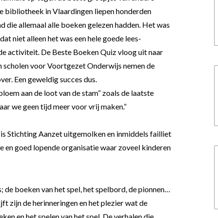
de bibliotheek in Vlaardingen liepen honderden
d die allemaal alle boeken gelezen hadden. Het was
 dat niet alleen het was een hele goede lees-
 activiteit. De Beste Boeken Quiz vloog uit naar
 scholen voor Voortgezet Onderwijs nemen de
ver. Een geweldig succes dus.
loem aan de loot van de stam” zoals de laatste
waar we geen tijd meer voor vrij maken.”
is Stichting Aanzet uitgemolken en inmiddels failliet
ie en goed lopende organisatie waar zoveel kinderen
; de boeken van het spel, het spelbord, de pionnen…
jft zijn de herinneringen en het plezier wat de
ken en het spelen van het spel. De verhalen die