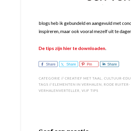
blogs heb ik gebundeld en aangevuld met concre
inspireren, maar ook vooral mezelf uit te dagen
De tips zijn hier te downloaden
.
Share
Share
Pin
Share
CATEGORIE //
CREATIEF MET TAAL
,
CULTUUR-EDU
TAGS //
ELEMENTEN IN VERHALEN
,
RODE RUITER-
VERHALENVERTELLER
,
VIJF TIPS