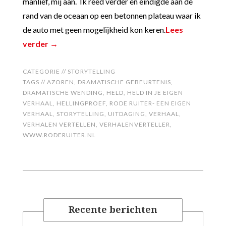
manlief, mij aan. Ik reed verder en eindigde aan de
rand van de oceaan op een betonnen plateau waar ik
de auto met geen mogelijkheid kon keren.
Lees
verder →
CATEGORIE //
STORYTELLING
TAGS //
AZOREN
,
DRAMATISCHE GEBEURTENIS
,
DRAMATISCHE WENDING
,
HELD
,
HELD IN JE EIGEN
VERHAAL
,
HELLINGPROEF
,
RODE RUITER- EEN EIGEN
VERHAAL
,
STORYTELLING
,
UITDAGING
,
VERHAAL
,
VERHALEN VERTELLEN
,
VERHALENVERTELLER
,
WWW.RODERUITER.NL
Recente berichten