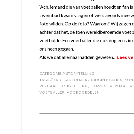
‘Ach, iemand die van voetballen houdt en fan is
zwembad kwam vragen of we ’s avonds mee wi
foto wilden. Op de foto? Waarom? Wij zagen d
achter dat het, de toen wereldberoemde voetb
voetbalde. Een voetballer die ook nog eens in
ons heen gegaan.
Als we dat allemaal hadden geweten…
Lees v
CATEGORIE //
STORYTELLING
TAGS //
ERIC CANTONA
,
KONINGIN BEATRIX
,
KON
VERHAAL
,
STORYTELLING
,
THASSOS
,
VERHAAL
,
V
VOETBALLER
,
VOOROORDELEN