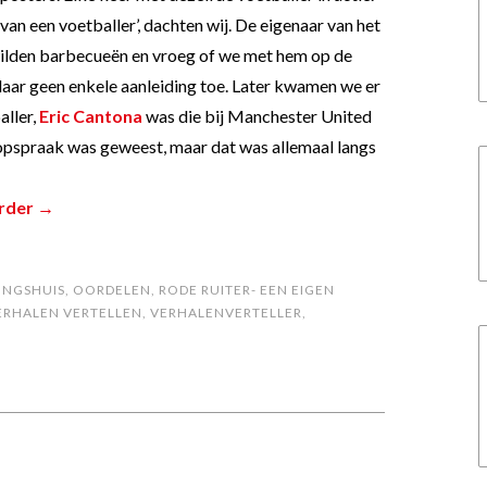
 van een voetballer’, dachten wij. De eigenaar van het
lden barbecueën en vroeg of we met hem op de
aar geen enkele aanleiding toe. Later kwamen we er
aller,
Eric Cantona
was die bij Manchester United
 opspraak was geweest, maar dat was allemaal langs
erder →
INGSHUIS
,
OORDELEN
,
RODE RUITER- EEN EIGEN
ERHALEN VERTELLEN
,
VERHALENVERTELLER
,