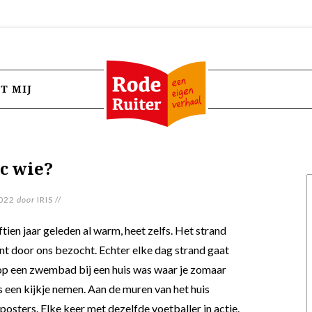
T MIJ
c wie?
022
door
IRIS
//
tien jaar geleden al warm, heet zelfs. Het strand
nt door ons bezocht. Echter elke dag strand gaat
rop een zwembad bij een huis was waar je zomaar
een kijkje nemen. Aan de muren van het huis
sters. Elke keer met dezelfde voetballer in actie.