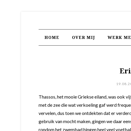
HOME
OVER MIJ
WERK ME
Eri
19.08.2
Thassos, het mooie Griekse eiland, was ook vijf
met de zee die wat verkoeling gaf werd freque
vervelen, dus toen we ontdekten dat er verde
gebruik van mocht maken, gingen we daar eens 
rondom het zwembad hingen heel veel voetbalpo