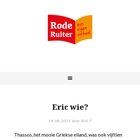
Eric wie?
19.08.2022
door
IRIS
//
Thassos, het mooie Griekse eiland, was ook vijftien