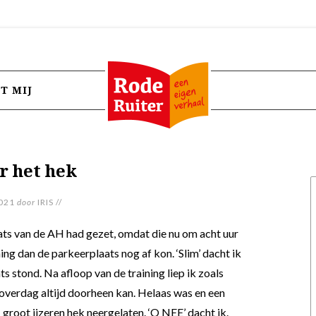
T MIJ
r het hek
021
door
IRIS
//
aats van de AH had gezet, omdat die nu om acht uur
ning dan de parkeerplaats nog af kon. ‘Slim’ dacht ik
s stond. Na afloop van de training liep ik zoals
overdag altijd doorheen kan. Helaas was en een
groot ijzeren hek neergelaten.
‘O NEE’ dacht ik.