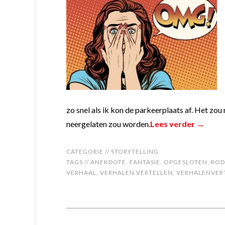
zo snel als ik kon de parkeerplaats af. Het zou
neergelaten zou worden.
Lees verder →
CATEGORIE //
STORYTELLING
TAGS //
ANEKDOTE
,
FANTASIE
,
OPGESLOTEN
,
ROD
VERHAAL
,
VERHALEN VERTELLEN
,
VERHALENVER