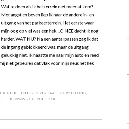
Wat te doen als ik het terrein niet meer af kom?
Met angst en beven liep ik naar de andere in- en
uitgang van het parkeerterrein. Het eerste waar
mijn oog op viel was een hek…O NEE dacht ik nog
harder. WAT NU? Na een aantal passen zag ik dat
de ingang geblokkeerd was, maar de uitgang
gelukkig niet. Ik haastte me naar mijn auto en reed
 mij niet gebeuren dat vlak voor mijn neus het hek
E RUITER- EEN EIGEN VERHAAL
,
STORYTELLING
,
TELLER
,
WWW.RODERUITER.NL