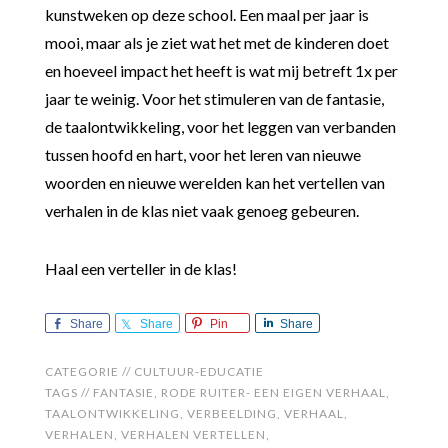
kunstweken op deze school. Een maal per jaar is
mooi, maar als je ziet wat het met de kinderen doet
en hoeveel impact het heeft is wat mij betreft 1x per
jaar te weinig. Voor het stimuleren van de fantasie,
de taalontwikkeling, voor het leggen van verbanden
tussen hoofd en hart, voor het leren van nieuwe
woorden en nieuwe werelden kan het vertellen van
verhalen in de klas niet vaak genoeg gebeuren.
Haal een verteller in de klas!
Share
Share
Pin
Share
CATEGORIE //
CULTUUR-EDUCATIE
TAGS //
FANTASIE
,
RODE RUITER- EEN EIGEN VERHAAL
,
TAALONTWIKKELING
,
VERBEELDING
,
VERHAAL
,
VERHALEN
,
VERHALEN VERTELLEN
,