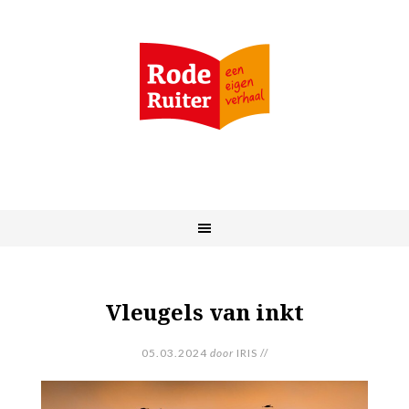
Vleugels van inkt
05.03.2024
door
IRIS
//