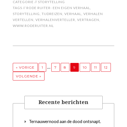
CATEGORIE //
STORYTELLING
TAGS //
RODE RUITER- EEN EIGEN VERHAAL
,
STORYTELLING
,
TIJDREIZEN
,
VERHAAL
,
VERHALEN
VERTELLEN
,
VERHALENVERTELLER
,
VERTRAGEN
,
WWW.RODERUITER.NL
…
« VORIGE
1
7
8
9
10
11
12
VOLGENDE »
Recente berichten
Ternauwernood aan de dood ontsnapt.