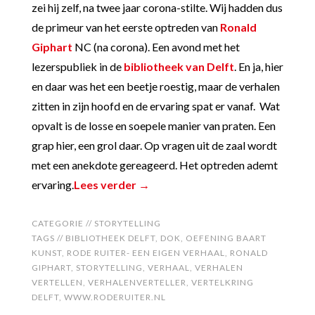
zei hij zelf, na twee jaar corona-stilte. Wij hadden dus
de primeur van het eerste optreden van
Ronald
Giphart
NC (na corona). Een avond met het
lezerspubliek in de
bibliotheek van Delft
. En ja, hier
en daar was het een beetje roestig, maar de verhalen
zitten in zijn hoofd en de ervaring spat er vanaf. Wat
opvalt is de losse en soepele manier van praten. Een
grap hier, een grol daar. Op vragen uit de zaal wordt
met een anekdote gereageerd. Het optreden ademt
ervaring.
Lees verder →
CATEGORIE //
STORYTELLING
TAGS //
BIBLIOTHEEK DELFT
,
DOK
,
OEFENING BAART
KUNST
,
RODE RUITER- EEN EIGEN VERHAAL
,
RONALD
GIPHART
,
STORYTELLING
,
VERHAAL
,
VERHALEN
VERTELLEN
,
VERHALENVERTELLER
,
VERTELKRING
DELFT
,
WWW.RODERUITER.NL