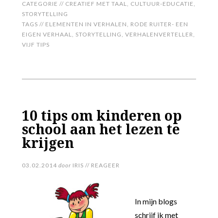
CATEGORIE //
CREATIEF MET TAAL
,
CULTUUR-EDUCATIE
,
STORYTELLING
TAGS //
ELEMENTEN IN VERHALEN
,
RODE RUITER- EEN
EIGEN VERHAAL
,
STORYTELLING
,
VERHALENVERTELLER
,
VIJF TIPS
10 tips om kinderen op
school aan het lezen te
krijgen
03.02.2014
door
IRIS
//
REAGEER
In mijn blogs
schrijf ik met