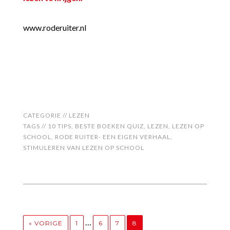
www.roderuiter.nl
CATEGORIE //
LEZEN
TAGS //
10 TIPS
,
BESTE BOEKEN QUIZ
,
LEZEN
,
LEZEN OP
SCHOOL
,
RODE RUITER- EEN EIGEN VERHAAL
,
STIMULEREN VAN LEZEN OP SCHOOL
…
« VORIGE
1
6
7
8