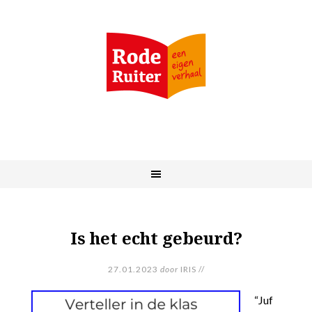
Is het echt gebeurd?
27.01.2023
door
IRIS
//
“Juf