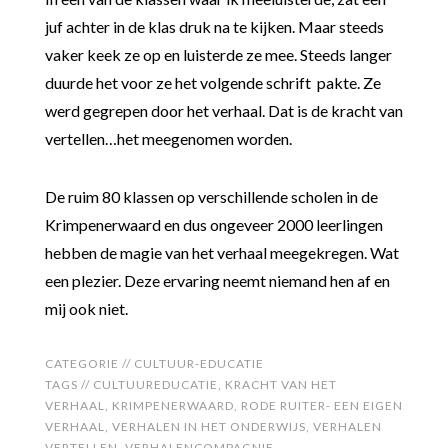
juf achter in de klas druk na te kijken. Maar steeds
vaker keek ze op en luisterde ze mee. Steeds langer
duurde het voor ze het volgende schrift pakte. Ze
werd gegrepen door het verhaal. Dat is de kracht van
vertellen…het meegenomen worden.
De ruim 80 klassen op verschillende scholen in de
Krimpenerwaard en dus ongeveer 2000 leerlingen
hebben de magie van het verhaal meegekregen. Wat
een plezier. Deze ervaring neemt niemand hen af en
mij ook niet.
CATEGORIE //
CULTUUR-EDUCATIE
TAGS //
CULTUUREDUCATIE
,
KRACHT VAN HET
VERHAAL
,
KRIMPENERWAARD
,
RODE RUITER- EEN EIGEN
VERHAAL
,
VERHALEN IN HET ONDERWIJS
,
VERHALEN
VERTELLEN
,
VERHALENCOMPAGNIE
,