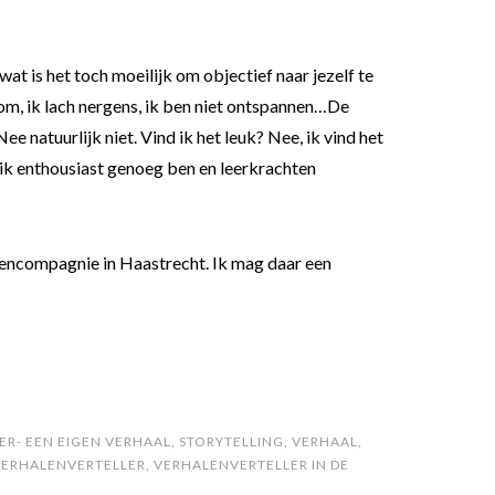
wat is het toch moeilijk om objectief naar jezelf te
stom, ik lach nergens, ik ben niet ontspannen…De
e natuurlijk niet. Vind ik het leuk? Nee, ik vind het
t ik enthousiast genoeg ben en leerkrachten
halencompagnie in Haastrecht. Ik mag daar een
ER- EEN EIGEN VERHAAL
,
STORYTELLING
,
VERHAAL
,
VERHALENVERTELLER
,
VERHALENVERTELLER IN DE