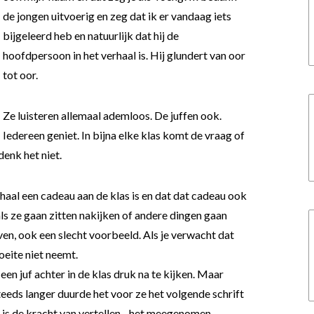
de jongen uitvoerig en zeg dat ik er vandaag iets
bijgeleerd heb en natuurlijk dat hij de
hoofdpersoon in het verhaal is. Hij glundert van oor
tot oor.
Ze luisteren allemaal ademloos. De juffen ook.
Iedereen geniet. In bijna elke klas komt de vraag of
denk het niet.
haal een cadeau aan de klas is en dat dat cadeau ook
als ze gaan zitten nakijken of andere dingen gaan
en, ook een slecht voorbeeld. Als je verwacht dat
moeite niet neemt.
een juf achter in de klas druk na te kijken. Maar
teeds langer duurde het voor ze het volgende schrift
t is de kracht van vertellen…het meegenomen