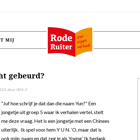
T MIJ
cht gebeurd?
023
door
IRIS
//
“Juf hoe schrijf je dat dan die naam Yun?” Een
jongetje uit groep 5 waar ik verhalen vertel, stelt
me deze vraag. Het is een jongetje met een Chinees
uiterlijk. Ik spel voor hem Y U N. ‘O, maar dat is
ook mijn naam en dat zeg je als Yoeng’. Ik bedank