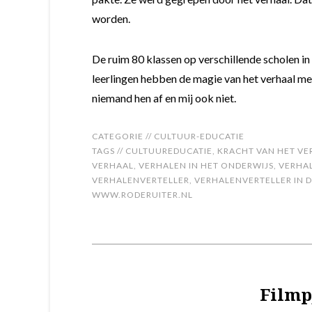
worden.
De ruim 80 klassen op verschillende scholen 
leerlingen hebben de magie van het verhaal m
niemand hen af en mij ook niet.
CATEGORIE //
CULTUUR-EDUCATIE
TAGS //
CULTUUREDUCATIE
,
KRACHT VAN HET VE
VERHAAL
,
VERHALEN IN HET ONDERWIJS
,
VERHA
VERHALENVERTELLER
,
VERHALENVERTELLER IN D
WWW.RODERUITER.NL
Filmp