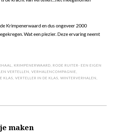
in de Krimpenerwaard en dus ongeveer 2000
eegekregen. Wat een plezier. Deze ervaring neemt
RHAAL
,
KRIMPENERWAARD
,
RODE RUITER- EEN EIGEN
LEN VERTELLEN
,
VERHALENCOMPAGNIE
,
E KLAS
,
VERTELLER IN DE KLAS
,
WINTERVERHALEN
,
je maken