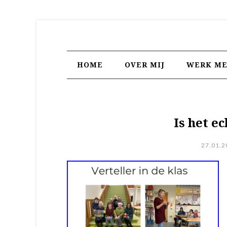
HOME
OVER MIJ
WERK ME
Is het e
27.01.2