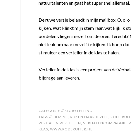
natuurtalenten en gaat het super snel allemaal.
De ruwe versie belandt in mijn mailbox. O, o, o 
kijken. Wat klinkt mijn stem raar, wat kijk ik 
oordelen vliegen mezelf om de oren. Terecht? Ne
niet leuk om naar mezelf te kijken. Ik hoop da
stimuleer een verteller in de klas te halen.
Verteller in de klas is een project van de Ver
bijdrage aan leveren.
CATEGORIE //
STORYTELLING
TAGS //
FILMPJE
,
KIJKEN NAAR JEZELF
,
RODE RUIT
VERHALEN VERTELLEN
,
VERHALENCOMPAGNIE
,
KLAS
,
WWW.RODERUITER.NL